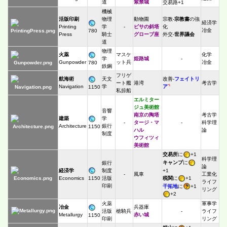
道
紫禁城
交易路+1
機械
活版印刷
物理
動物園
宗教-
宗教書
の強
経済学
Printing
学
-
ピサの斜塔
化
冶金
780
Press
騎士
グローブ座
外交-
世界議会
道
物理
火薬
マスケ
化学
学
姫路城
-
Gunpowder
ット兵
冶金
780
鉄鋼
フリゲ
航海術
天文
改善-
フェイトリ
ート艦
港湾
考古学
*1
Navigation
学
ア
1150
私掠船
エルミター
ジュ美術館
音響
南京の陶塔
考古学
建築
学
-
タージ・マ
-
科学理
Architecture
銀行
1150
ハル
論
制度
ウフィツィ
美術館
交易所
に
+1
科学理
キャンプ
に
銀行
論
+1
経済学
制度
-
風車
工業化
税関
に
+1
1150
Economics
活版
ライフ
印刷
干拓地
に
+1
リング
+2
火薬
軍事学
冶金
兵器庫
活版
槍騎兵
-
ライフ
Metallurgy
赤い城
1150
印刷
リング