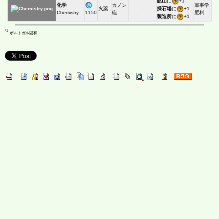
鉱山
に
+1
化学
カノン
軍事学
採石場
に
+1
火薬
-
1150
Chemistry
砲
肥料
製造所
に
+1
*1
ポルトガル固有