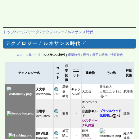
トップページ
/
データ
/
テクノロジー
/
ルネサンス時代
テクノロジー / ルネサンス時代
太古
|
古典
|
中世
|
ルネサンス時代
|
産業時代
|
現代
|
原子力時代
|
情報時代
必
コ
要
ユニ
解禁
テクノロジー名
ス
建造物
その他
技
ット
技術
ト
術
羅針
外洋進入
天文学
キャラ
盤
天文台
出航ユニットに
航海術
780
Astronomy
ベル船
教育
+1
オペラハウ
ス
ブラジルウッド
音響学
音楽家ギル
教育
-
建築
伐採場
に
+2
780
Acoustics
ド
システィー
ナ礼拝堂
教育
銀行
銀行制度
経済学
騎士
-
警察庁
780
Banking
建築