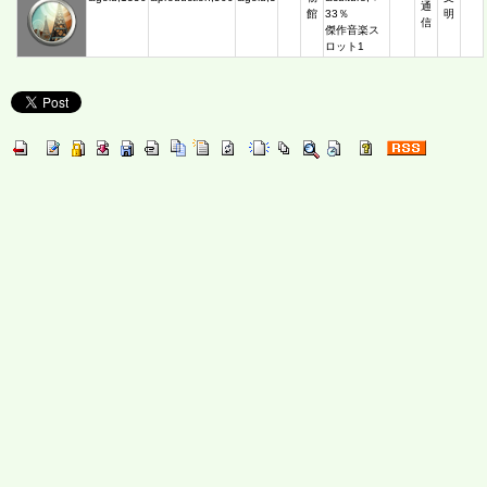
通
館
33％
明
信
傑作音楽ス
ロット1