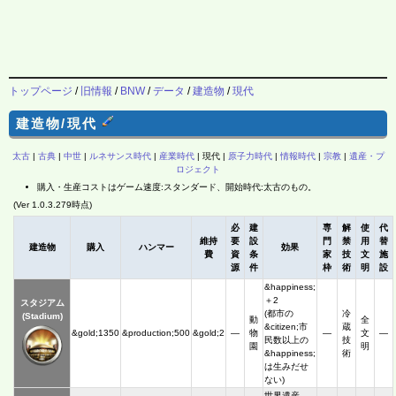
トップページ
/
旧情報
/
BNW
/
データ
/
建造物
/
現代
建造物/現代
太古
|
古典
|
中世
|
ルネサンス時代
|
産業時代
| 現代 |
原子力時代
|
情報時代
|
宗教
|
遺産・プ
ロジェクト
購入・生産コストはゲーム速度:スタンダード、開始時代:太古のもの。
(Ver 1.0.3.279時点)
必
建
専
解
使
代
維持
要
設
門
禁
用
替
建造物
購入
ハンマー
効果
費
資
条
家
技
文
施
源
件
枠
術
明
設
&happiness;
＋2
スタジアム
(都市の
冷
(Stadium)
動
全
&citizen;市
蔵
&gold;1350
&production;500
&gold;2
―
物
―
文
―
民数以上の
技
園
明
&happiness;
術
は生みだせ
ない)
世界遺産、