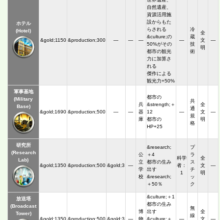
自然遺産、
資源活用施
設からもた
ホテル
らされる
冷
(Hotel)
全
&culture;の
蔵
&gold;1150
&production;300
―
―
―
―
文
―
50%がその
技
明
都市の観光
術
力に加算さ
れる
傑作による
観光力+50%
軍事基地
都市の
(Military
共
兵
&strength;＋
全
Base)
通
&gold;1690
&production;500
―
―
器
12
―
文
―
規
庫
都市の
明
格
HP+25
研究所
&research;
プ
(Research
公
＋4
ラ
科学
全
Lab)
立
都市の生み
ス
&gold;1350
&production;500
&gold;3
―
者：
文
―
学
出す
チ
1
明
校
&research;
ッ
＋50％
ク
&culture;＋1
放送塔
都市の生み
(Broadcast
無
博
出す
全
Tower)
線
&gold;1350
&production;500
&gold;3
―
物
&culture;＋
―
文
―