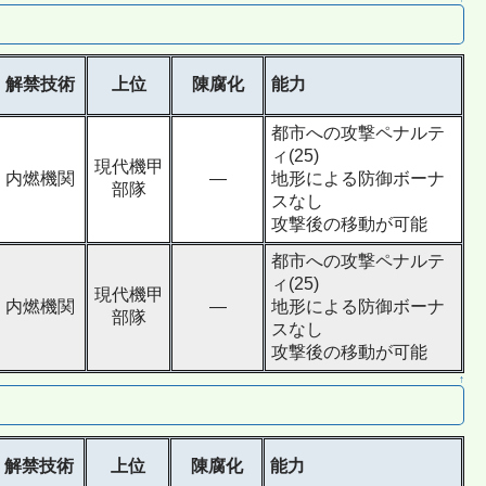
解禁技術
上位
陳腐化
能力
都市への攻撃ペナルテ
ィ(25)
現代機甲
内燃機関
―
地形による防御ボーナ
部隊
スなし
攻撃後の移動が可能
都市への攻撃ペナルテ
ィ(25)
現代機甲
内燃機関
―
地形による防御ボーナ
部隊
スなし
攻撃後の移動が可能
↑
解禁技術
上位
陳腐化
能力