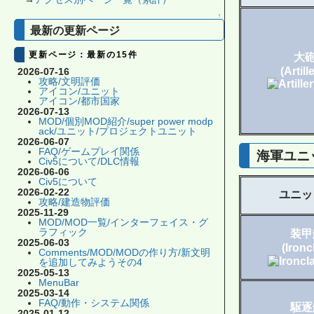
↑
最新の更新ページ
更新ページ：最新の15件
大
(Artill
2026-07-16
攻略/文明評価
アイコン/ユニット
アイコン/都市国家
2026-07-13
MOD/個別MOD紹介/super power modp
ack/ユニット/プロジェクトユニット
2026-06-07
FAQ/ゲームプレイ関係
海軍ユニ
Civ5について/DLC情報
2026-06-06
Civ5について
2026-02-22
ユニッ
攻略/建造物評価
2025-11-29
MOD/MOD一覧/インターフェイス・グ
ラフィック
装甲
2025-06-03
(Ironc
Comments/MOD/MODの作り方/新文明
を追加してみようその4
2025-05-13
MenuBar
2025-03-14
FAQ/動作・システム関係
駆逐
2025-01-12