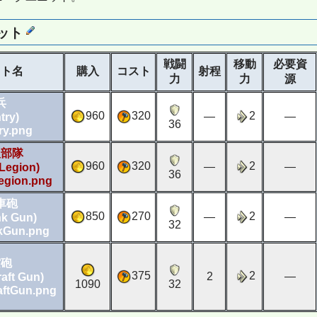
ット
戦闘
移動
必要資
ット名
購入
コスト
射程
力
力
源
兵
960
320
2
―
―
try)
36
人部隊
960
320
2
―
―
 Legion)
36
車砲
850
270
2
―
―
nk Gun)
32
空砲
375
2
2
―
raft Gun)
1090
32