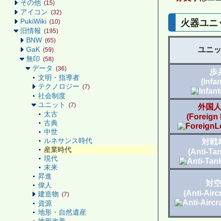
その他
(15)
アイコン
(32)
火器ユニ
PukiWiki
(10)
旧情報
(195)
BNW
(65)
ユニ
GaK
(59)
無印
(58)
データ
(36)
歩
文明・指導者
(Infan
テクノロジー
(7)
社会制度
ユニット
(7)
外国
太古
(Foreign
古典
中世
ルネサンス時代
対戦
産業時代
(Anti-Ta
現代
未来
昇進
対
偉人
(Anti-Airc
建造物
(7)
資源
地形・自然遺産