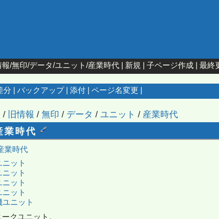
報/無印/データ/ユニット/産業時代
|
新規
|
子ページ作成
|
最終
差分
|
バックアップ
|
添付
|
ページ名変更
|
ジ
/
旧情報
/
無印
/
データ
/
ユニット
/
産業時代
産業時代
産業時代
ユニット
ユニット
ユニット
ユニット
機ユニット
ニークユニット。