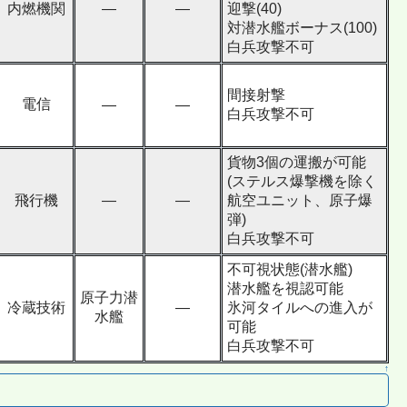
内燃機関
―
―
迎撃(40)
対潜水艦ボーナス(100)
白兵攻撃不可
間接射撃
電信
―
―
白兵攻撃不可
貨物3個の運搬が可能
(ステルス爆撃機を除く
飛行機
―
―
航空ユニット、原子爆
弾)
白兵攻撃不可
不可視状態(潜水艦)
潜水艦を視認可能
原子力潜
冷蔵技術
―
氷河タイルへの進入が
水艦
可能
白兵攻撃不可
↑