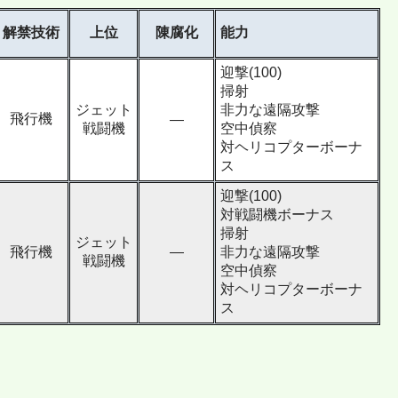
解禁技術
上位
陳腐化
能力
迎撃(100)
掃射
ジェット
非力な遠隔攻撃
飛行機
―
戦闘機
空中偵察
対ヘリコプターボーナ
ス
迎撃(100)
対戦闘機ボーナス
掃射
ジェット
飛行機
―
非力な遠隔攻撃
戦闘機
空中偵察
対ヘリコプターボーナ
ス