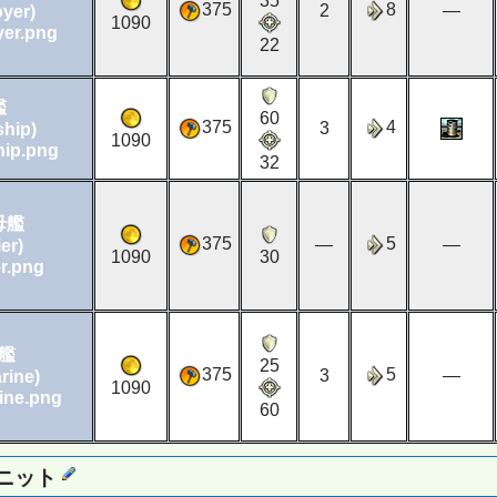
35
375
8
2
―
oyer)
1090
22
艦
60
375
4
3
ship)
1090
32
母艦
375
5
―
―
er)
1090
30
艦
25
375
5
3
―
rine)
1090
60
ニット