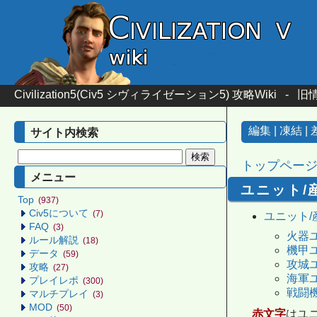
Civilization5(Civ5 シヴィライゼーション5) 攻略Wiki
-
旧情
編集
|
凍結
|
サイト内検索
トップペー
メニュー
ユニット/
Top
(937)
Civ5について
(7)
ユニット/
FAQ
(3)
火器
ルール解説
(18)
機甲
データ
(59)
攻城
攻略
(27)
海軍
プレイレポ
(300)
戦闘
マルチプレイ
(3)
MOD
(50)
赤文字
はユ