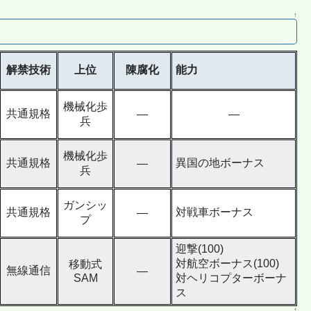
↑
解禁技術
上位
陳腐化
能力
機械化歩
共通規格
―
―
兵
機械化歩
共通規格
異国の地ボーナス
―
兵
ガンシッ
共通規格
対戦車ボーナス
―
プ
迎撃(100)
対航空ボーナス(100)
移動式
無線通信
―
SAM
対ヘリコプターボーナ
ス
↑