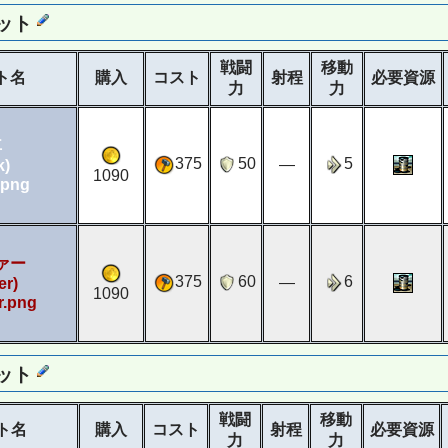
ット
戦闘
移動
ト名
購入
コスト
射程
必要資源
力
力
車
375
50
5
―
k)
1090
ァー
375
60
6
―
er)
1090
ット
戦闘
移動
ト名
購入
コスト
射程
必要資源
力
力