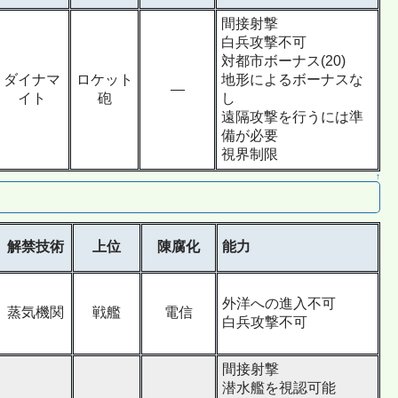
間接射撃
白兵攻撃不可
対都市ボーナス(20)
ダイナマ
ロケット
地形によるボーナスな
―
イト
砲
し
遠隔攻撃を行うには準
備が必要
視界制限
↑
解禁技術
上位
陳腐化
能力
外洋への進入不可
蒸気機関
戦艦
電信
白兵攻撃不可
間接射撃
潜水艦を視認可能