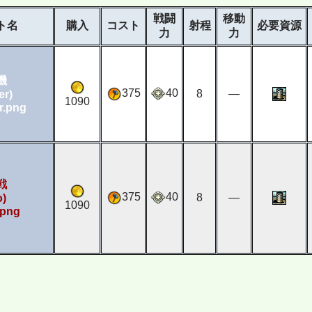
戦闘
移動
ト名
購入
コスト
射程
必要資源
力
力
機
375
40
8
―
er)
1090
戦
375
40
8
―
o)
1090