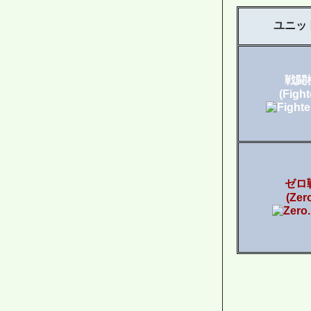
ユニッ
戦闘
(Fight
ゼロ
(Zer