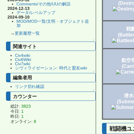
(Destr
Comments/その他/UUの解説
2024-12-13
データ/レベルアップ
2024-09-10
MOD/MOD一覧/文明・オブジェクト追
加
戦
→
更新履歴一覧
(Battle
↑
関連サイト
Civ4wiki
Civ6Wiki
航空
Civ7wiki
(Carri
シヴィライゼーション: 時代と盟友wiki
↑
編集者用
リンク切れ確認
↑
潜水
カウンター
(Subma
総計:
3823
今日:
1
昨日:
1
オンライン:
8
戦闘機ユ