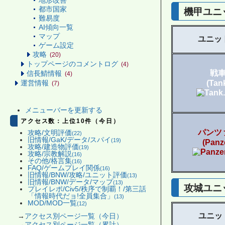
地形改善
都市国家
機甲ユニ
難易度
AI傾向一覧
マップ
ユニッ
ゲーム設定
攻略
(20)
トップページのコメントログ
(4)
戦
信長鯖情報
(4)
(Tan
運営情報
(7)
メニューバーを更新する
アクセス数：上位10件（今日）
パンツ
攻略/文明評価
(22)
旧情報/GaK/データ/スパイ
(19)
(Panz
攻略/建造物評価
(19)
攻略/宗教解説
(16)
その他/格言集
(16)
FAQ/ゲームプレイ関係
(16)
旧情報/BNW/攻略/ユニット評価
(13)
旧情報/BNW/データ/マップ
(13)
攻城ユニ
プレイレポ/Civ5/秩序で制覇！/第三話
「情報時代だョ!全員集合」
(13)
MOD/MOD一覧
(12)
ユニッ
→
アクセス別ページ一覧（今日）
→
アクセス別ページ一覧（累計）