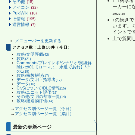
↑↑↑科
その他
(15)
ーカーにな
アイコン
(32)
PukiWiki
(10)
19:27:45
旧情報
(195)
↑の続き
運営情報
(7)
います。
イントです
上で質問し
メニューバーを更新する
アクセス数：上位10件（今日）
攻略/文明評価
(42)
攻略
(21)
Comments/プレイレポ/シナリオ/実績解
除レポ01【ローマよ、永遠であれ】/そ
の1
(19)
攻略/宗教解説
(17)
データ/文明・指導者
(17)
データ
(16)
Civ5について/DLC情報
(15)
攻略/ユニット評価
(15)
その他/文明の都市一覧
(14)
攻略/建造物評価
(14)
→
アクセス別ページ一覧（今日）
→
アクセス別ページ一覧（累計）
↑
最新の更新ページ