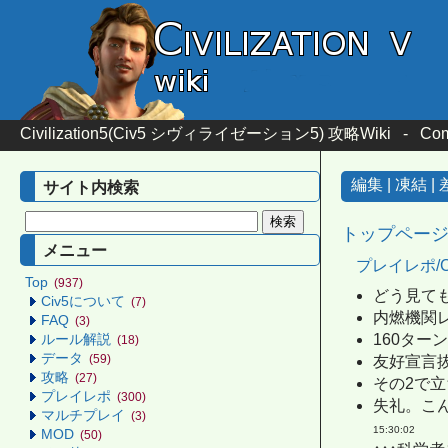
Civilization5(Civ5 シヴィライゼーション5) 攻略Wiki
-
Co
編集
|
凍結
|
サイト内検索
トップペー
メニュー
プレイレポ/
Top
(937)
どう見ても
Civ5について
(7)
内燃機関レ
FAQ
(3)
160ター
ルール解説
(18)
データ
(59)
友好宣言抜
攻略
(27)
その2で立
プレイレポ
(300)
失礼。こ
マルチプレイ
(3)
15:30:02
MOD
(50)