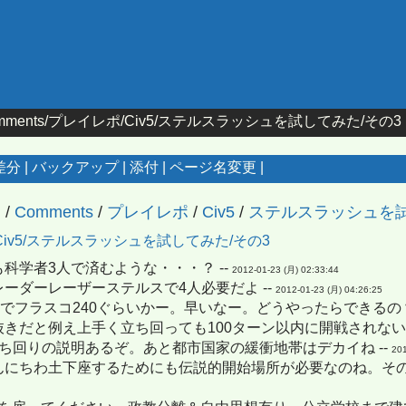
mments/プレイレポ/Civ5/ステルスラッシュを試してみた/その3
差分
|
バックアップ
|
添付
|
ページ名変更
|
ジ
/
Comments
/
プレイレポ
/
Civ5
/
ステルスラッシュを
Civ5/ステルスラッシュを試してみた/その3
科学者3人で済むような・・・？ --
2012-01-23 (月) 02:33:44
ーダーレーザーステルスで4人必要だよ --
2012-01-23 (月) 04:26:25
ンでフラスコ240ぐらいかー。早いなー。どうやったらできるの？
きだと例え上手く立ち回っても100ターン以内に開戦されない?
ち回りの説明あるぞ。あと都市国家の緩衝地帯はデカイね --
201
んにちわ土下座するためにも伝説的開始場所が必要なのね。その