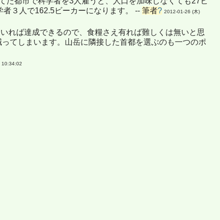
てた都市で科学者を3人雇うと、人口を加味しなくても27ビ
人で162.5ビーカーになります。 --
筆者
?
2012-01-26 (木)
もいれば達成できるので、食糧さえ有れば難しくは無いと思
も減ってしまいます。山岳に隣接した首都を選ぶのも一つのポ
 10:34:02