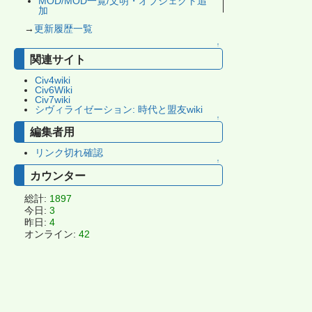
MOD/MOD一覧/文明・オブジェクト追
加
→
更新履歴一覧
↑
関連サイト
Civ4wiki
Civ6Wiki
Civ7wiki
シヴィライゼーション: 時代と盟友wiki
↑
編集者用
リンク切れ確認
↑
カウンター
総計:
1897
今日:
3
昨日:
4
オンライン:
42