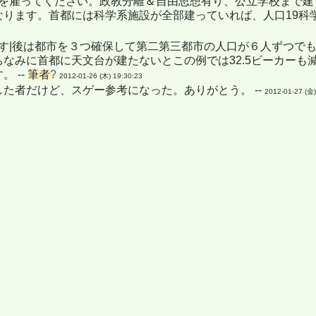
学者を雇ってください。政教分離＆自由思想有り、公立学校まで建
ります。首都には科学系施設が全部建っていれば、人口19科学者３
です|後は都市を３つ確保して第二第三都市の人口が６人ずつで
ちなみに首都に天文台が建たないとこの例では32.5ビーカー
。 --
筆者
?
2012-01-26 (木) 19:30:23
た者だけど、スゲー参考になった。ありがとう。 --
2012-01-27 (金)