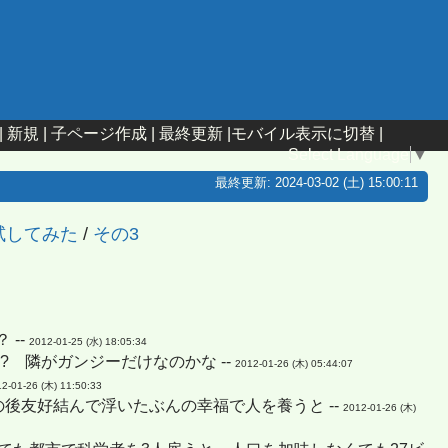
|
新規
|
子ページ作成
|
最終更新
|
モバイル表示に切替
|
Select Language
▼
最終更新: 2024-03-02 (土) 15:00:11
試してみた
/
その3
 --
2012-01-25 (水) 18:05:34
 隣がガンジーだけなのかな --
2012-01-26 (木) 05:44:07
2-01-26 (木) 11:50:33
後友好結んで浮いたぶんの幸福で人を養うと --
2012-01-26 (木)