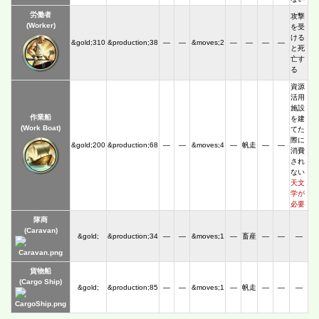
労働者
攻撃
(Worker)
を受
ける
&gold;310
&production;38
―
―
&moves;2
―
―
―
―
と死
亡す
る
資源
活用
施設
作業船
を建
(Work Boat)
てた
際に
&gold;200
&production;68
―
―
&moves;4
―
帆走
―
―
消費
され
ない
天文
学が
必要
隊商
(Caravan)
&gold;
&production;34
―
―
&moves;1
―
畜産
―
―
―
貨物船
(Cargo Ship)
&gold;
&production;85
―
―
&moves;1
―
帆走
―
―
―