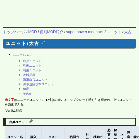
トップページ
/
MOD
/
個別MOD紹介
/
super power modpack
/
ユニット
/
太古
ユニット/太古
ユニット/太古
白兵ユニット
弓術ユニット
騎乗ユニット
攻城兵器
海軍白兵ユニット
海軍遠隔攻撃ユニット
偵察
その他
赤文字
はユニークユニット。▲付きの能力はアップグレード時も引き継がれ、上位ユニット
を強化できる。
(Ver 5.1時点）
↑
白兵ユニット
必
解
陳
射
要
禁
上
ユニット名
購入
コスト
戦闘力
移動力
腐
能