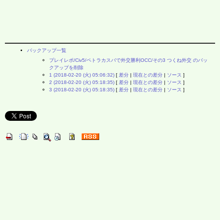
バックアップ一覧
プレイレポ/Civ5/ペトラカスバで外交勝利OCC/その3 つくね外交 のバッ
クアップを削除
1 (2018-02-20 (火) 05:06:32)
[
差分
|
現在との差分
|
ソース
]
2 (2018-02-20 (火) 05:18:35)
[
差分
|
現在との差分
|
ソース
]
3 (2018-02-20 (火) 05:18:35)
[
差分
|
現在との差分
|
ソース
]