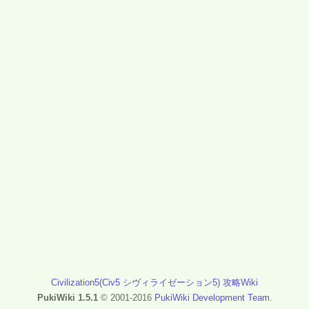
Civilization5(Civ5 シヴィライゼーション5) 攻略Wiki
PukiWiki 1.5.1
© 2001-2016
PukiWiki Development Team
.