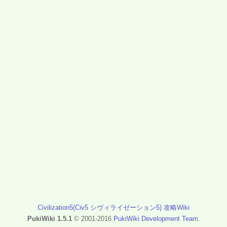
Civilization5(Civ5 シヴィライゼーション5) 攻略Wiki
PukiWiki 1.5.1
© 2001-2016
PukiWiki Development Team
.