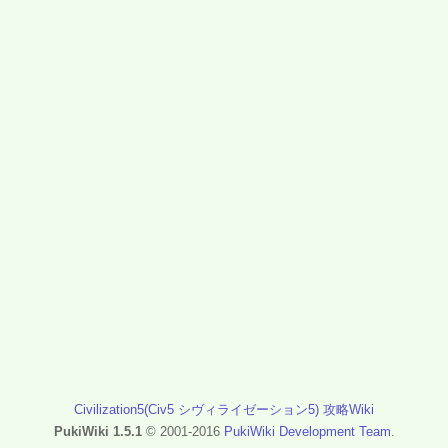
Civilization5(Civ5 シヴィライゼーション5) 攻略Wiki
PukiWiki 1.5.1
© 2001-2016
PukiWiki Development Team
.