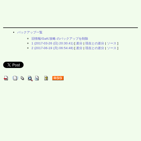
バックアップ一覧
旧情報/GaK/攻略 のバックアップを削除
1 (2017-03-26 (日) 20:30:41)
[
差分
|
現在との差分
|
ソース
]
2 (2017-06-19 (月) 06:54:48)
[
差分
|
現在との差分
|
ソース
]