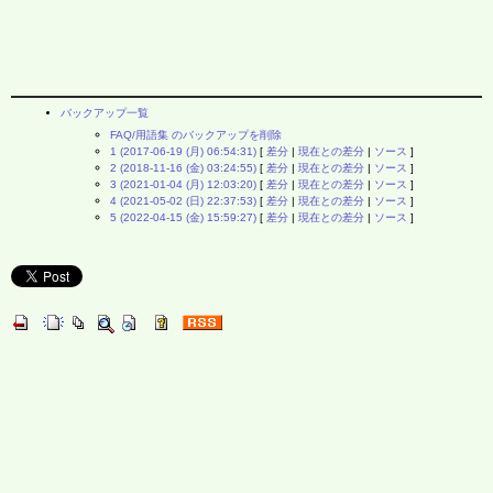
バックアップ一覧
FAQ/用語集 のバックアップを削除
1 (2017-06-19 (月) 06:54:31)
[
差分
|
現在との差分
|
ソース
]
2 (2018-11-16 (金) 03:24:55)
[
差分
|
現在との差分
|
ソース
]
3 (2021-01-04 (月) 12:03:20)
[
差分
|
現在との差分
|
ソース
]
4 (2021-05-02 (日) 22:37:53)
[
差分
|
現在との差分
|
ソース
]
5 (2022-04-15 (金) 15:59:27)
[
差分
|
現在との差分
|
ソース
]