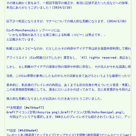
その後も細かく折をみて、一部誤字脱字の修正や、各項に記述不足だった点などへの加筆、追
本当にありがとうございました！(2014/2/16)
以下少々蛇足になりますが、マナーについての個人的な見解になります。(2014/2/16)
Civ5-Monchanwikiトップページには、
「いかなる理由があろうとも第三者による転載（コピー）は禁止です。」
と記載されています。
転載とは丸々コピーなのか、だとしたらその内容やアイデア等は好き放題外部利用して構わな
アフィリエイト（Civ関連だけでしたが）運営をし、「All rights reserve
しかし、もし戦略やアイデアの源泉が別の場所や外部に存在し、その当人がそれを認識し得る
当然、このCiv界隈が参考にしたものやらその文献を全てあげろというような厳密だったり
基本的に、私自身のプレイレポの内容は、あくまでも自分自身が考えついたり発見・考案した
この名誉精鋭型戦略にしても、過去にだいぶさかのぼってみても、主に名誉選択を今回のよう
個人的な見解になりましたがお読みいただきありがとうございました。
**文明選択 [#e704aaf7]
&ref(アイコン/文明/Assyria.png);&ref(アイコン/文明/Ashurbanipal.png);
　今回はアッシリアを選択します。588さんのプレイレポでも紹介されているように、アッシ
**設定 [#td30ade4]
|レポート名|難易度|マップタイプ|マップサイズ|文明数|都市国家|ゲームスピード|ver|そ