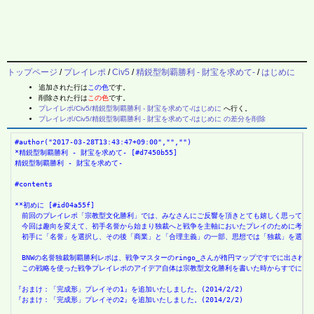
トップページ
/
プレイレポ
/
Civ5
/
精鋭型制覇勝利 - 財宝を求めて-
/
はじめに
追加された行は
この色
です。
削除された行は
この色
です。
プレイレポ/Civ5/精鋭型制覇勝利 - 財宝を求めて-/はじめに
へ行く。
プレイレポ/Civ5/精鋭型制覇勝利 - 財宝を求めて-/はじめに の差分を削除
#author("2017-03-28T13:43:47+09:00","","")
*精鋭型制覇勝利 - 財宝を求めて- [#d7450b55]
精鋭型制覇勝利 - 財宝を求めて-
#contents
**初めに [#id04a55f]
　前回のプレイレポ「宗教型文化勝利」では、みなさんにご反響を頂きとても嬉しく思ってお
　今回は趣向を変えて、初手名誉から始まり独裁へと戦争を主軸においたプレイのために考案
　初手に「名誉」を選択し、その後「商業」と「合理主義」の一部、思想では「独裁」を選択
　BNWの名誉独裁制覇勝利レポは、戦争マスターのringo_さんが楕円マップですでに出さ
　この戦略を使った戦争プレイレポのアイデア自体は宗教型文化勝利を書いた時からすでにあっ
『おまけ：「完成形」プレイその1』を追加いたしました。(2014/2/2)
『おまけ：「完成形」プレイその2』を追加いたしました。(2014/2/2)