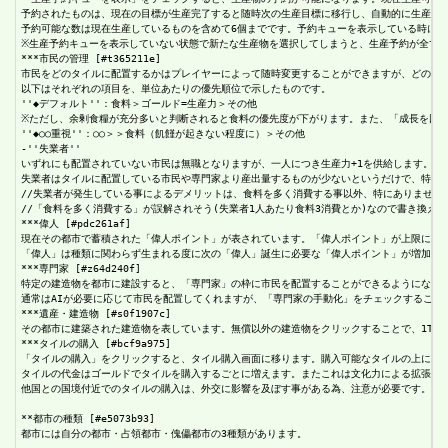
予約されたものは、現在の目標が生産完了すると随時次の生産目標に移行し、自動的に生産を行
予約可能な数は現在生産しているものを含めて6個までです。予約キューを表示している時に、
※生産予約キューを表示していない状態で新たな生産物を選択してしまうと、生産予約が全て破
***市民の管理 [#t365211e]

市民をどのタイルに配置するかはプレイヤーによって随時変更することができますが、どの資材
以下はそれぞれの項目を、単位あたりの優先順位で示したものです。

''◆デフォルト''：食料＞ゴールド=生産力＞その他

※ただし、余剰食糧が充分多いと判断されると食料の優先度が下がります。また、「成長を回避
''◆○○重視''：○○＞＞食料（飢饉が起きない程度に）＞その他

-''失業者''

いずれにも配置されていない市民は無職となりますが、一人につき生産力+1を供給します。

失業者はタイルに配置している市民や専門家より産出量するものが少ないというだけで、特別な
//失業者が発生している事によるデメリットは、食料を多く消費する事以外、特にありません。
//「食料を多く消費する」が誤解されそう(失業者1人あたり食料3消費とか)なので書き換え。

***偉人 [#pdc261af]

現在その都市で蓄積された「偉人ポイント」が表されています。「偉人ポイント」が上限に達す
「偉人」は種類に関わらず生まれる度に次の「偉人」誕生に必要な「偉人ポイント」が増加しま
***専門家 [#z64d240f]

特定の建造物を都市に建設すると、「専門家」の枠に市民を配置することができるようになりま
通常はAIが必要に応じて市民を配置してくれますが、「専門家の手動化」をチェックすること
***遺産・建造物 [#s0f1907c]

その都市に建築された建造物を表しています。無償以外の建造物をクリックすることで、1Tに
***タイルの購入 [#bcf9a975]

「タイルの購入」をクリックすると、タイル購入画面に移ります。購入可能なタイルの上に金額
タイルの代金はゴールドでタイルを購入するごとに増えます。またこれは文化力による拡張とは
他国との国境付近でのタイルの購入は、外交に影響を及ぼす事がある為、注意が必要です。

**都市の種類 [#e5073b93]

都市には自分の都市・占領都市・傀儡都市の3種類があります。
