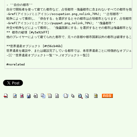
- ''自分の都市''

自分で開拓者を使って建てた都市など、占領都市・傀儡都市に含まれないすべての都市を指します。自分の都
-&ref(アイコン/ミニアイコン/occupation.png,nolink,70%); ''占領都市''

戦争によって獲得し、「併合する」を選択するとその都市は占領都市となります。占領都市は都市名の下に
-&ref(アイコン/ミニアイコン/puppet.png,nolink,70%); ''傀儡都市''

外交や戦争などによって獲得し、「傀儡国家にする」を選択するとその都市は傀儡都市となります。傀儡都
** 都市の破壊 [#y5a92dff]

他のプレイヤーによって建てられた都市で、元々の首都や都市国家以外の都市は破壊することが
**世界遺産オブジェクト [#t56cb46b]

世界遺産を建設中、または建設完了している都市では、各世界遺産ごとに特徴的なオブジェク
-[[''世界遺産オブジェクト一覧''>./オブジェクト一覧]]
