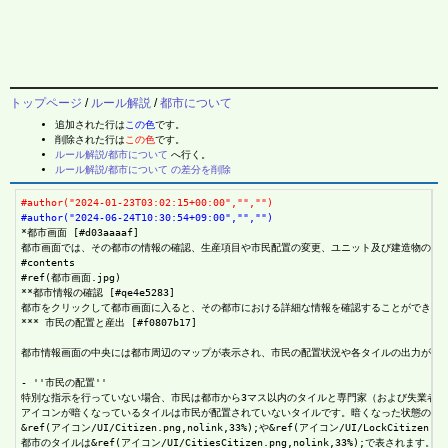
トップページ
/
ルール解説
/
都市について
追加された行は
この色
です。
削除された行は
この色
です。
ルール解説/都市について
へ行く。
ルール解説/都市について の差分を削除
#author("2024-01-23T03:02:15+00:00","","")
#author("2024-06-24T10:30:54+09:00","","")
*都市画面 [#d03aaaaf]

都市画面では、その都市の情報の確認、生産項目や市民配置の変更、ユニット及び建造物の購入
#contents

#ref(都市画面.jpg)

**都市情報の確認 [#qe4e5283]

都市をクリックして都市画面に入ると、その都市における詳細な情報を確認することができます
*** 市民の配置と産出 [#f0807b17]

都市情報画面の中央には都市周辺のマップが表示され、市民の配置状況や各タイルの出力が確認
- ''市民の配置''

特別な指示を行っていない場合、市民は都市から3マス以内のタイルと専門家（および失業者）に自動で振
アイコンが暗くなっているタイルは市民が配置されていないタイルです。暗くなった状態のアイコンを
&ref(アイコン/UI/Citizen.png,nolink,33%);や&ref(アイコン/UI/Lock
都市のタイルは&ref(アイコン/UI/CitiesCitizen.png,nolink,33%);