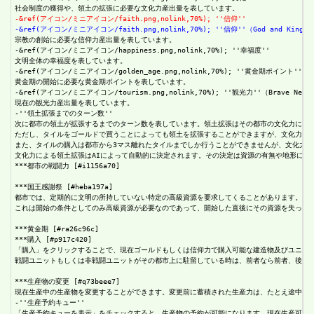
-&ref(アイコン/ミニアイコン/faith.png,nolink,70%); ''信仰''
-&ref(アイコン/ミニアイコン/faith.png,nolink,70%); ''信仰''（God and King
宗教の創始に必要な信仰力産出量を表しています。

-&ref(アイコン/ミニアイコン/happiness.png,nolink,70%); ''幸福度''

文明全体の幸福度を表しています。

-&ref(アイコン/ミニアイコン/golden_age.png,nolink,70%); ''黄金期ポイント''

黄金期の開始に必要な黄金期ポイントを表しています。

-&ref(アイコン/ミニアイコン/tourism.png,nolink,70%); ''観光力''（Brave New 
現在の観光力産出量を表しています。

-''領土拡張までのターン数''

次に都市の領土が拡張するまでのターン数を表しています。領土拡張はその都市の文化力に依存
ただし、タイルをゴールドで買うことによっても領土を拡張することができますが、文化力によ
また、タイルの購入は都市から3マス離れたタイルまでしか行うことができませんが、文化力に
文化力による領土拡張はAIによって自動的に決定されます。その決定は資源の有無や地形によ
***都市の戦闘力 [#i1156a70]

***国王感謝祭 [#heba197a]

都市では、定期的に文明の所持していない特定の高級資源を要求してくることがあります。要求さ
これは開始の条件としてのみ高級資源が必要なのであって、開始した直後にその資源を失ったと
***黄金期 [#ra26c96c]

***購入 [#p917c420]

「購入」をクリックすることで、現在ゴールドもしくは信仰力で購入可能な建造物及びユニット
戦闘ユニットもしくは非戦闘ユニットがその都市上に駐留している時は、前者なら前者、後者な
***生産物の変更 [#q73beee7]

現在生産中の生産物を変更することができます。変更前に蓄積された生産力は、たとえ途中で生
-''生産予約キュー''

「生産予約キューを表示」をチェックすると、生産物の予約が可能になります。現在生産可能な