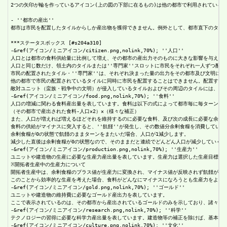
2つの矢印が輪を作っているアイコン(上の図の下部に在るもの)は他の都市で利用されている
- ''都市の産出''

都市は市民を配置したタイルからしか産出物を獲得できません。例外として、都市直下のタイル
***ステータスボックス [#s204a310]

-&ref(アイコン/ミニアイコン/citizen.png,nolink,70%); ''人口''

人口とは都市の食料供給量に比例して増え、その都市の産出力そのものに大きな影響を与えます
人口と同じ数だけ、領土内のタイルまたは''専門家''スロットに市民をそれぞれ一人ずつ配置
市民の配置されたタイル・''専門家''は、それぞれ決まった量の出力をその都市及び文明に供給
他の都市で市民の配置されているタイルに同時に市民を配置することはできません。配置するに
敵対ユニット（蛮族・戦争中の文明）が侵入しているタイルおよびその周辺のタイルには、その
-&ref(アイコン/ミニアイコン/food.png,nolink,70%); ''食料''

人口の増減に関わる食料産出量を表しています。食料は以下の式によって都市毎に毎ターン余剰
（その都市で産出された食料-人口×2）×（様々な補正）

また、人口が増えれば増えるほどそれを維持するのに必要な食料、及び次の成長に必要な余剰食
食料の供給がマイナスに突入すると、''飢饉''が発生し、その数値分余剰食糧を消費していきま
余剰食糧が0の状態で飢饉のままターンをまたいだ場合、人口が1減少します。

減少した直後は余剰食糧が0の状態なので、そのままだと連続でどんどん人口が減少していく為
-&ref(アイコン/ミニアイコン/production.png,nolink,70%); ''生産力''

ユニットや建造物の生産に必要な生産力産出量を表しています。生産力は選択した生産目標に毎
※開拓者生産中の生産力について

開拓者生産中は、余剰食糧のプラス値が生産力に変換され、マイナス値が反映されず飢饉が発生
このことから効率的な生産を考えた場合、食料がどんなにマイナスになろうとも生産力をより多
-&ref(アイコン/ミニアイコン/gold.png,nolink,70%); ''ゴールド''

ユニットや建造物の維持費に必要なゴールド産出力を表しています。

ここで表示されているのは、その都市から産出されているゴールドのみを示しており、諸々の維
-&ref(アイコン/ミニアイコン/research.png,nolink,70%); ''科学''

テクノロジーの習得に必要な科学力産出量を表しています。建造物等の補正を除けば、基本的に
-&ref(アイコン/ミニアイコン/culture.png,nolink,70%); ''文化''
