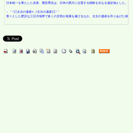
日本統一を果たした名将、豊臣秀吉は、日本の西方に位置する朝鮮を次なる遠征地とした。果
- ''[[太古の遺産>./太古の遺産]]''
青々とした肥沃な三日月地帯で多くの文明が発展を遂げるなか、太古の遺産を作りあげた偉大