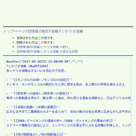
トップページ
/
旧情報
/
無印
/
攻略
/
シナリオ攻略
追加された行は
この色
です。
削除された行は
この色
です。
旧情報/無印/攻略/シナリオ攻略
へ行く。
旧情報/無印/攻略/シナリオ攻略 の差分を削除
#author("2017-03-26T22:23:08+09:00","","")
*シナリオ攻略 [#ud5f1269]
各シナリオ攻略はネタバレを含むので注意。
- ''[[モンゴルの台頭>./モンゴルの台頭]]''
チンギス・カンやモンゴルの騎兵たちと共に歴史を刻み、史上最大の帝国を築き上げよ。
- ''[[新世界への侵攻>./新世界への侵攻]]''
東洋への新航路を求めて、船を西へと進め、待ち受ける運命を体験せよ。又はアメリカの先住
- ''[[未開の楽園>./未開の楽園]]''
広大な太平洋で二重構造のカヌーを走らせて、自分の島の文化を世界に広めながら太平洋の楽
- ''[[1066:ヴァイキングの運命の年>./1066：ヴァイキングの運命の年]]''
エドワード懺悔王の逝去により、イングランドの王座を手に入れる好機が到来した。イングラ
- ''[[侍の朝鮮侵入>./侍の朝鮮侵入]]''