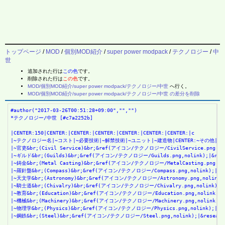
トップページ
/
MOD
/
個別MOD紹介
/
super power modpack
/
テクノロジー
/
中
世
追加された行は
この色
です。
削除された行は
この色
です。
MOD/個別MOD紹介/super power modpack/テクノロジー/中世
へ行く。
MOD/個別MOD紹介/super power modpack/テクノロジー/中世 の差分を削除
#author("2017-03-26T00:51:28+09:00","","")
*テクノロジー/中世 [#c7a2252b]
|CENTER:150|CENTER:|CENTER:|CENTER:|CENTER:|CENTER:|CENTER:|c
|~テクノロジー名|~コスト|~必要技術|~解禁技術|~ユニット|~建造物|CENTER:~その他|h
|~官吏&br;(Civil Service)&br;&ref(アイコン/テクノロジー/CivilService.
|~ギルド&br;(Guilds)&br;&ref(アイコン/テクノロジー/Guilds.png,nolink);
|~鋳金&br;(Metal Casting)&br;&ref(アイコン/テクノロジー/MetalCasting.png,n
|~羅針盤&br;(Compass)&br;&ref(アイコン/テクノロジー/Compass.png,nolink
|~天文学&br;(Astronomy)&br;&ref(アイコン/テクノロジー/Astronomy.png,noli
|~騎士道&br;(Chivalry)&br;&ref(アイコン/テクノロジー/Chivalry.png,nolin
|~教育&br;(Education)&br;&ref(アイコン/テクノロジー/Education.png,nolin
|~機械&br;(Machinery)&br;&ref(アイコン/テクノロジー/Machinery.png,nol
|~物理学&br;(Physics)&br;&ref(アイコン/テクノロジー/Physics.png,nolink)
|~鋼鉄&br;(Steel)&br;&ref(アイコン/テクノロジー/Steel.png,nolink);|&res