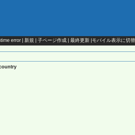
time error |
新規
|
子ページ作成
|
最終更新
|
モバイル表示に切
pcountry