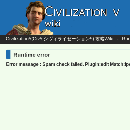
Civilization5(Civ5 シヴィライゼーション5) 攻略Wiki
-
Run
Runtime error
Error message : Spam check failed. Plugin:edit Match:i