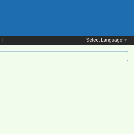
Select Language
▼
替
|