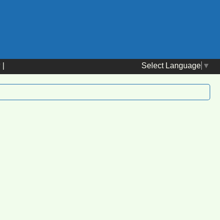
Select Language
▼
替
|