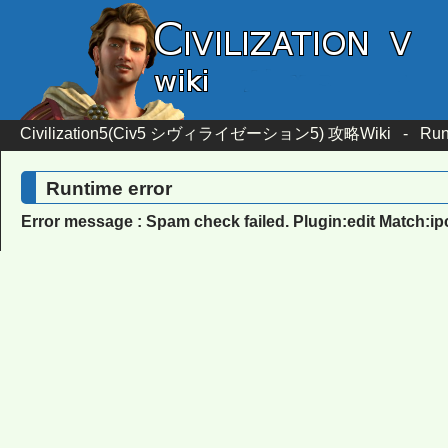
Civilization5(Civ5 シヴィライゼーション5) 攻略Wiki
-
Run
Runtime error
Error message : Spam check failed. Plugin:edit Match:i