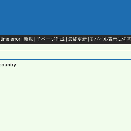
time error |
新規
|
子ページ作成
|
最終更新
|
モバイル表示に切
pcountry