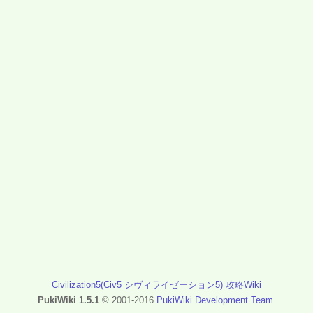
Civilization5(Civ5 シヴィライゼーション5) 攻略Wiki
PukiWiki 1.5.1
© 2001-2016
PukiWiki Development Team
.