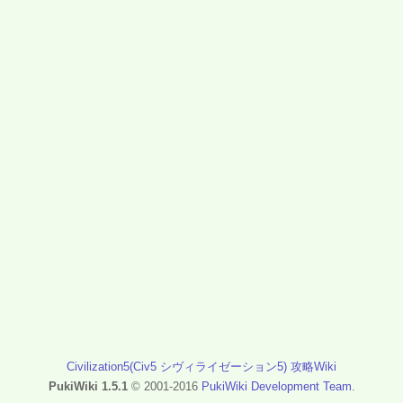
Civilization5(Civ5 シヴィライゼーション5) 攻略Wiki
PukiWiki 1.5.1
© 2001-2016
PukiWiki Development Team
.