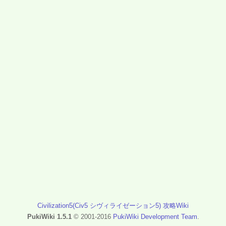
Civilization5(Civ5 シヴィライゼーション5) 攻略Wiki
PukiWiki 1.5.1
© 2001-2016
PukiWiki Development Team
.