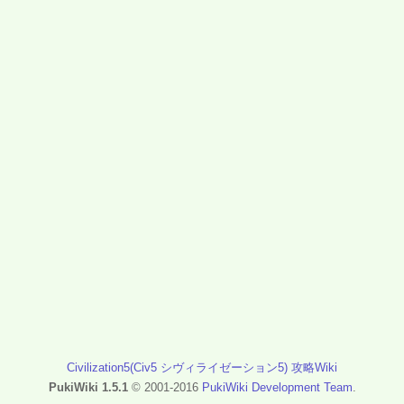
Civilization5(Civ5 シヴィライゼーション5) 攻略Wiki
PukiWiki 1.5.1
© 2001-2016
PukiWiki Development Team
.