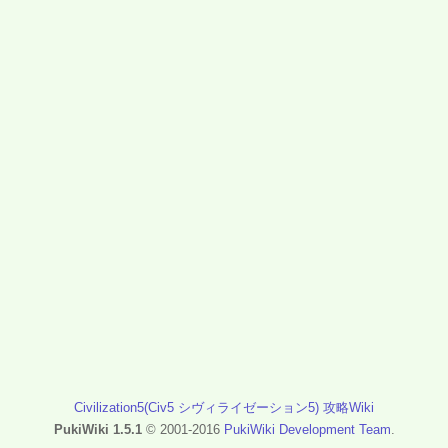
Civilization5(Civ5 シヴィライゼーション5) 攻略Wiki
PukiWiki 1.5.1
© 2001-2016
PukiWiki Development Team
.