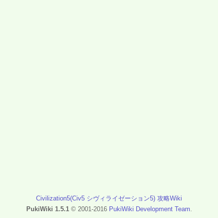
Civilization5(Civ5 シヴィライゼーション5) 攻略Wiki
PukiWiki 1.5.1
© 2001-2016
PukiWiki Development Team
.