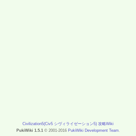
Civilization5(Civ5 シヴィライゼーション5) 攻略Wiki
PukiWiki 1.5.1
© 2001-2016
PukiWiki Development Team
.