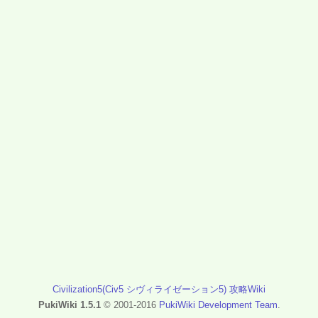
Civilization5(Civ5 シヴィライゼーション5) 攻略Wiki
PukiWiki 1.5.1
© 2001-2016
PukiWiki Development Team
.