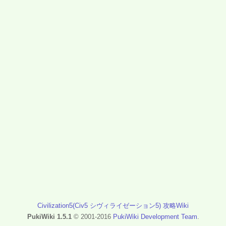
Civilization5(Civ5 シヴィライゼーション5) 攻略Wiki
PukiWiki 1.5.1
© 2001-2016
PukiWiki Development Team
.