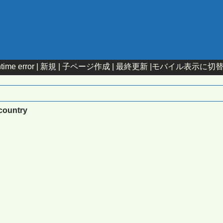
time error |
新規
|
子ページ作成
|
最終更新
|
モバイル表示に切
pcountry