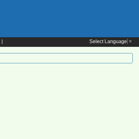
Select Language
▼
替
|