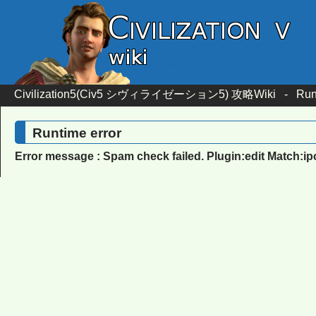
Civilization5(Civ5 シヴィライゼーション5) 攻略Wiki
-
Run
Runtime error
Error message : Spam check failed. Plugin:edit Match:i