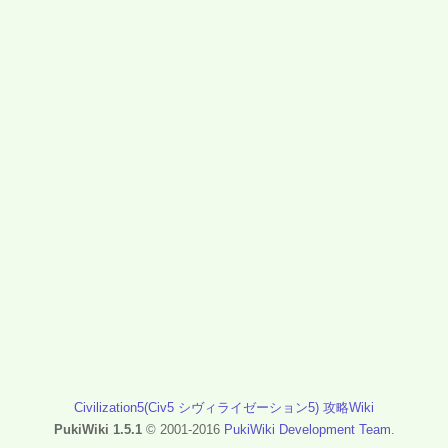
Civilization5(Civ5 シヴィライゼーション5) 攻略Wiki
PukiWiki 1.5.1
© 2001-2016
PukiWiki Development Team
.