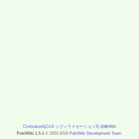
Civilization5(Civ5 シヴィライゼーション5) 攻略Wiki
PukiWiki 1.5.1
© 2001-2016
PukiWiki Development Team
.