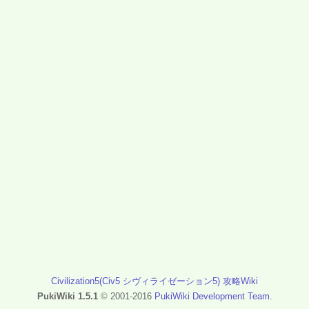
Civilization5(Civ5 シヴィライゼーション5) 攻略Wiki
PukiWiki 1.5.1
© 2001-2016
PukiWiki Development Team
.