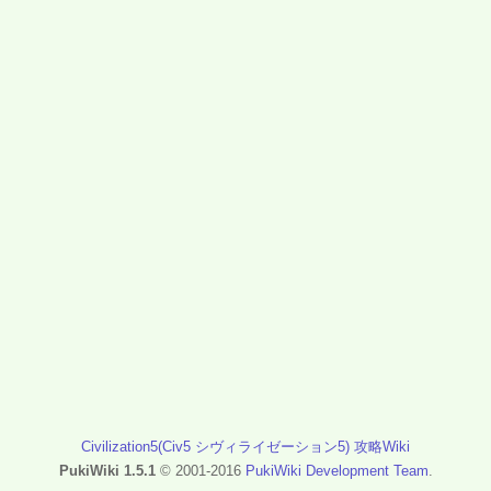
Civilization5(Civ5 シヴィライゼーション5) 攻略Wiki
PukiWiki 1.5.1
© 2001-2016
PukiWiki Development Team
.