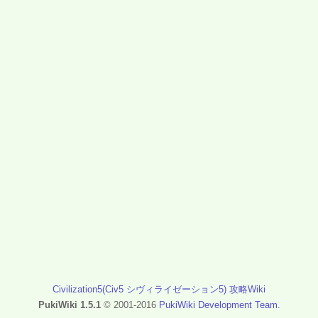
Civilization5(Civ5 シヴィライゼーション5) 攻略Wiki
PukiWiki 1.5.1
© 2001-2016
PukiWiki Development Team
.