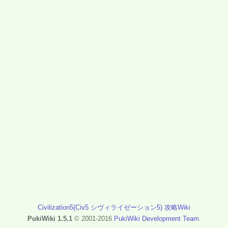
Civilization5(Civ5 シヴィライゼーション5) 攻略Wiki
PukiWiki 1.5.1
© 2001-2016
PukiWiki Development Team
.