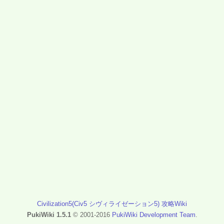
Civilization5(Civ5 シヴィライゼーション5) 攻略Wiki
PukiWiki 1.5.1
© 2001-2016
PukiWiki Development Team
.