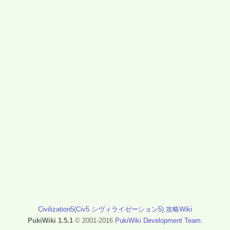
Civilization5(Civ5 シヴィライゼーション5) 攻略Wiki
PukiWiki 1.5.1
© 2001-2016
PukiWiki Development Team
.