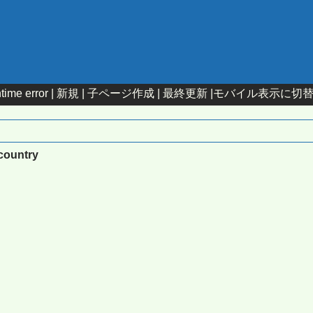
time error |
新規
|
子ページ作成
|
最終更新
|
モバイル表示に切
pcountry