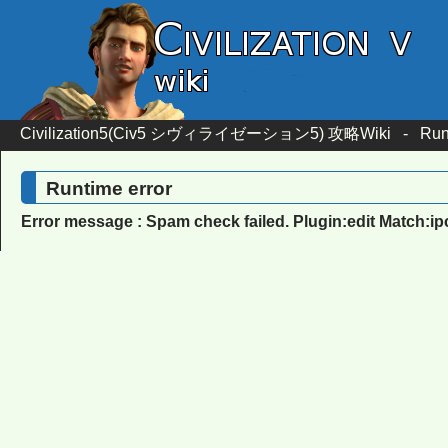
Civilization5(Civ5 シヴィライゼーション5) 攻略Wiki
-
Run
Runtime error
Error message : Spam check failed. Plugin:edit Match:i