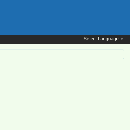
Select Language
▼
替
|