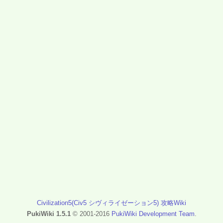
Civilization5(Civ5 シヴィライゼーション5) 攻略Wiki
PukiWiki 1.5.1
© 2001-2016
PukiWiki Development Team
.