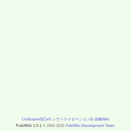
Civilization5(Civ5 シヴィライゼーション5) 攻略Wiki
PukiWiki 1.5.1
© 2001-2016
PukiWiki Development Team
.