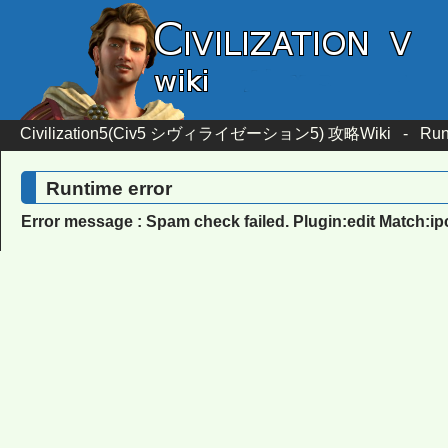
Civilization5(Civ5 シヴィライゼーション5) 攻略Wiki
-
Run
Runtime error
Error message : Spam check failed. Plugin:edit Match:i