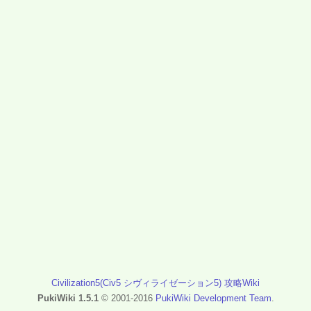
Civilization5(Civ5 シヴィライゼーション5) 攻略Wiki
PukiWiki 1.5.1
© 2001-2016
PukiWiki Development Team
.