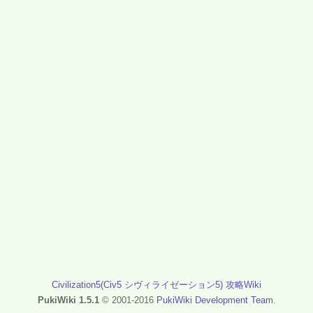
Civilization5(Civ5 シヴィライゼーション5) 攻略Wiki
PukiWiki 1.5.1
© 2001-2016
PukiWiki Development Team
.