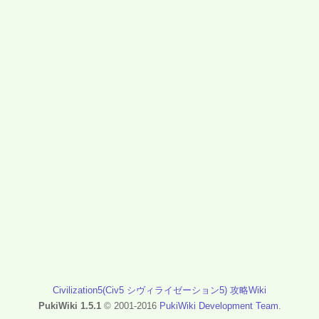
Civilization5(Civ5 シヴィライゼーション5) 攻略Wiki
PukiWiki 1.5.1
© 2001-2016
PukiWiki Development Team
.