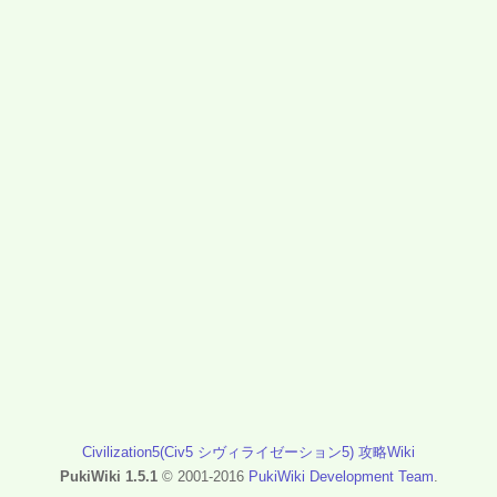
Civilization5(Civ5 シヴィライゼーション5) 攻略Wiki
PukiWiki 1.5.1
© 2001-2016
PukiWiki Development Team
.