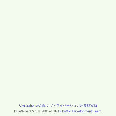
Civilization5(Civ5 シヴィライゼーション5) 攻略Wiki
PukiWiki 1.5.1
© 2001-2016
PukiWiki Development Team
.