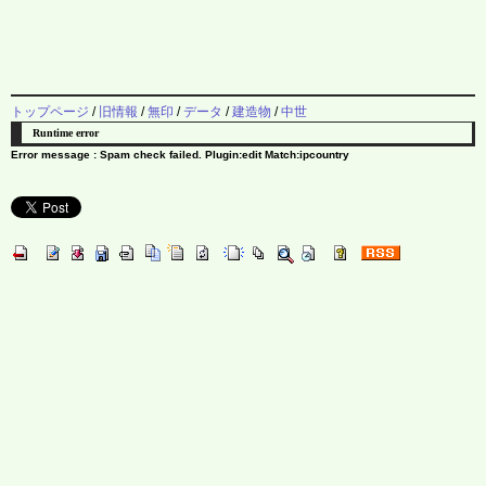
トップページ
/
旧情報
/
無印
/
データ
/
建造物
/
中世
Runtime error
Error message : Spam check failed. Plugin:edit Match:ipcountry