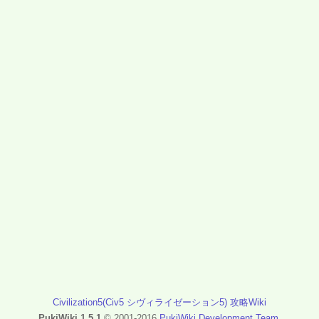
Civilization5(Civ5 シヴィライゼーション5) 攻略Wiki
PukiWiki 1.5.1
© 2001-2016
PukiWiki Development Team
.