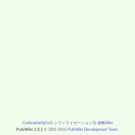
Civilization5(Civ5 シヴィライゼーション5) 攻略Wiki
PukiWiki 1.5.1
© 2001-2016
PukiWiki Development Team
.