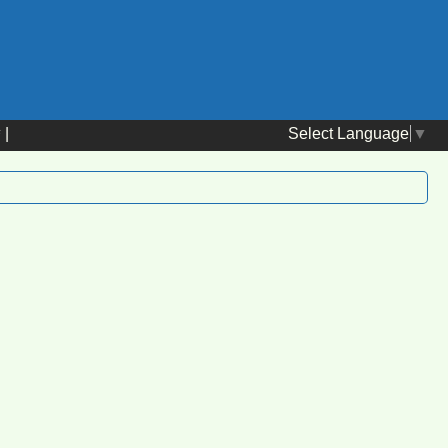
Select Language
▼
替
|