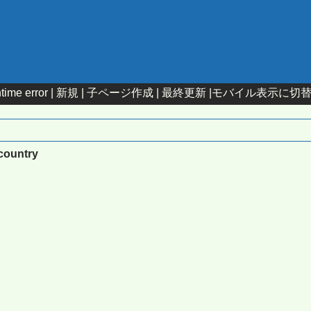
time error |
新規
|
子ページ作成
|
最終更新
|
モバイル表示に切
pcountry