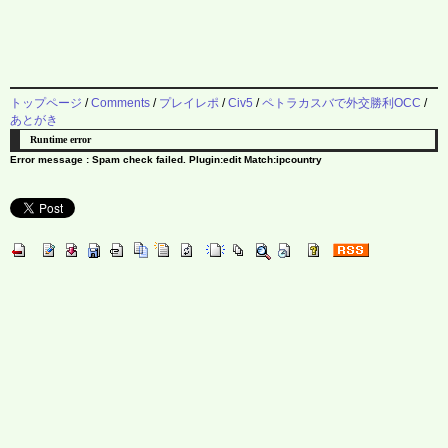
トップページ
/
Comments
/
プレイレポ
/
Civ5
/
ペトラカスバで外交勝利OCC
/
あとがき
Runtime error
Error message : Spam check failed. Plugin:edit Match:ipcountry