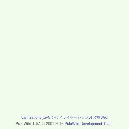
Civilization5(Civ5 シヴィライゼーション5) 攻略Wiki
PukiWiki 1.5.1
© 2001-2016
PukiWiki Development Team
.