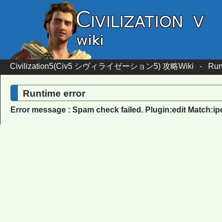
Civilization5(Civ5 シヴィライゼーション5) 攻略Wiki
-
Run
Runtime error
Error message : Spam check failed. Plugin:edit Match:i