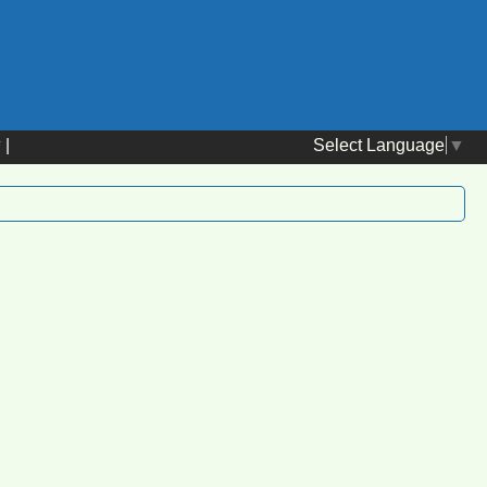
Select Language
▼
替
|