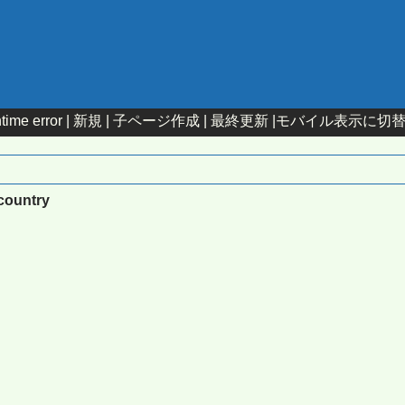
time error |
新規
|
子ページ作成
|
最終更新
|
モバイル表示に切
pcountry